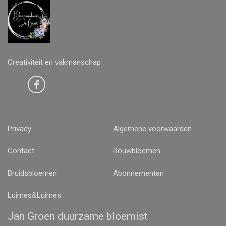
Creativiteit en vakmanschap
Privacy
Algemene voorwaarden
Contact
Rouwbloemen
Bruidsbloemen
Abonnementen
Luimes&Luimes
Jan Groen duurzame bloemist