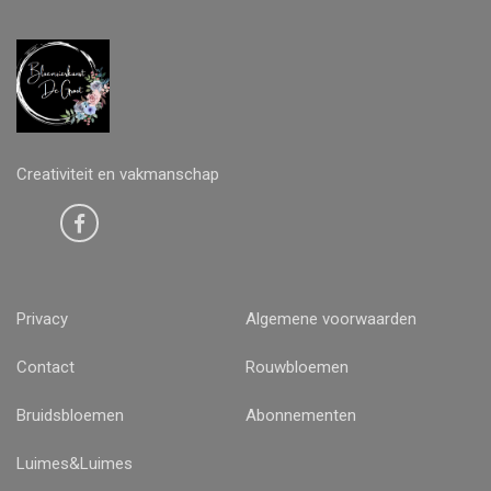
Creativiteit en vakmanschap
Privacy
Algemene voorwaarden
Contact
Rouwbloemen
Bruidsbloemen
Abonnementen
Luimes&Luimes